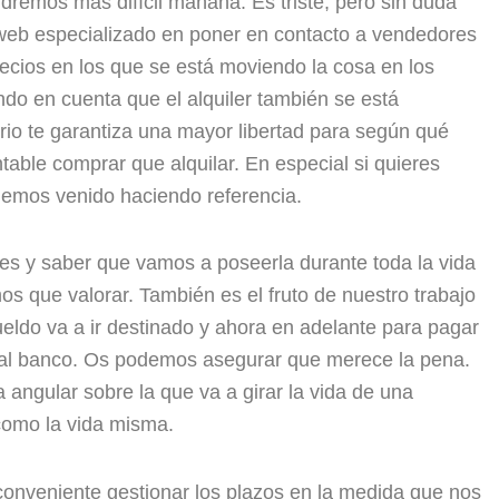
ndremos más difícil mañana. Es triste, pero sin duda
al web especializado en poner en contacto a vendedores
ecios en los que se está moviendo la cosa en los
ndo en cuenta que el alquiler también se está
rio te garantiza una mayor libertad para según qué
able comprar que alquilar. En especial si quieres
 hemos venido haciendo referencia.
ces y saber que vamos a poseerla durante toda la vida
s que valorar. También es el fruto de nuestro trabajo
eldo va a ir destinado y ahora en adelante para pagar
a al banco. Os podemos asegurar que merece la pena.
 angular sobre la que va a girar la vida de una
 como la vida misma.
onveniente gestionar los plazos en la medida que nos