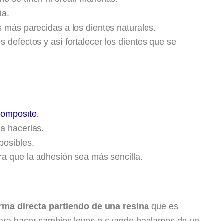
ia.
s más parecidas a los dientes naturales.
 defectos y así fortalecer los dientes que se
composite
.
ra hacerlas.
posibles.
ra que la adhesión sea más sencilla.
rma directa partiendo de una resina
que es
 para hacer cambios leves o cuando hablamos de un