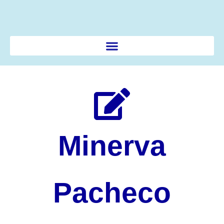
Ir
al
contenido
Minerva
Pacheco